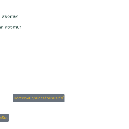
ตร สองภาษา
โลก สองภาษา
เปิดตารางปฎิทินการศึกษาประจำปี
งเรียน