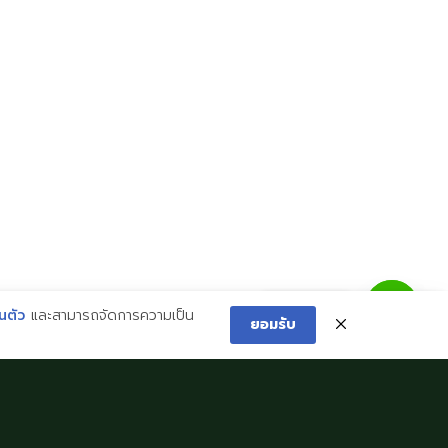
ข้อมูลที่เป็นประโยชน์
ติดด่อเรา
ยินดีต้อนรับจากผู้บริหาร
พิจิตร:
056 612 991
สิ่งอำนวยความสะดวก
พิษณุโลก:
055 336 244
ู่มือนักเรียนและผู้ปกครอง
phichit@imperialschool.ac.th
นโยบายความเป็นส่วนตัว
phitsanulok@imperialschool.ac.
ติดต่อเรา
นตัว
และสามารถจัดการความเป็น
ยอมรับ