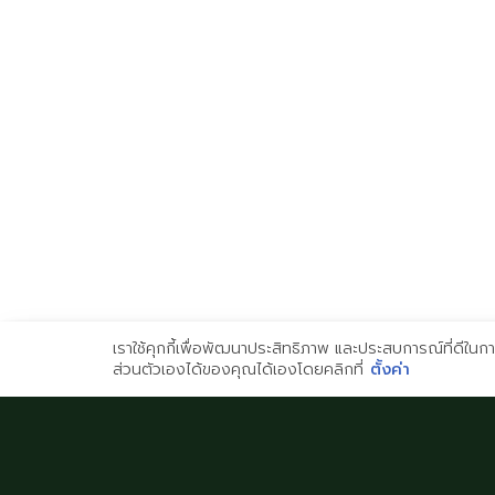
โรงเรียนอิมพีเรียลพิจิตร
โรงเรียนอิมพีเรียลพิษ
สองภาษา
สองภาษา
51/9 หมู่ที่ 4 ตำบลท่าหลวง
99/99 หมู่ที่ 4 ตำบลพลาย
อำเภอเมือง จังหวัดพิจิตร 66000
อำเภอเมือง จังหวัดพิษณ
65000
Imperial Phichit Bilingual
School
Imperial Phitsanulok Bil
School
เราใช้คุกกี้เพื่อพัฒนาประสิทธิภาพ และประสบการณ์ที่ดีใน
ส่วนตัวเองได้ของคุณได้เองโดยคลิกที่
ตั้งค่า