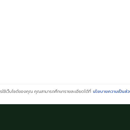
ณุโลก
ชุมพล
ุโลก
ค
ingual
2026 © Imperial Bilingual School. All Rights Reserved.
การใช้เว็บไซต์ของคุณ คุณสามารถศึกษารายละเอียดได้ที่
นโยบายความเป็นส่ว