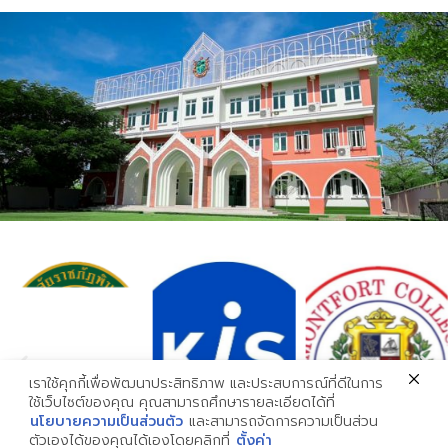
ข้อมูลที่เป็นประโยชน์
ยินดีต้อนรับจากผู้บริหาร
สิ่งอำนวยความสะดวก
คู่มือนักเรียนและผู้ปกครอง
นโยบายความเป็นส่วนตัว
ติดด่อเรา
พิจิตร:
056 612 991
พิษณุโลก:
055 336 244
phichit@imperialschool.ac.th
phitsanulok@imperialschool.ac.th
เราใช้คุกกี้เพื่อพัฒนาประสิทธิภาพ และประสบการณ์ที่ดีในการ
ใช้เว็บไซต์ของคุณ คุณสามารถศึกษารายละเอียดได้ที่
นโยบายความเป็นส่วนตัว
และสามารถจัดการความเป็นส่วน
ตัวเองได้ของคุณได้เองโดยคลิกที่
ตั้งค่า