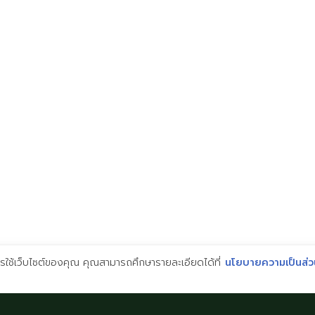
ณุโลก
ชุมพล
ุโลก
ค
ingual
2026 © Imperial Bilingual School. All Rights Reserved.
การใช้เว็บไซต์ของคุณ คุณสามารถศึกษารายละเอียดได้ที่
นโยบายความเป็นส่ว