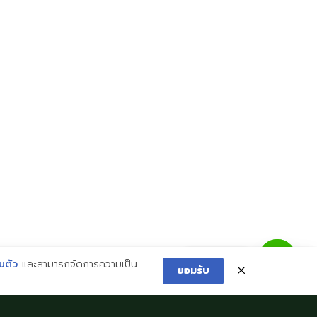
ข้อมูลที่เป็นประโยชน์
ติดด่อเรา
ยินดีต้อนรับจากผู้บริหาร
พิจิตร:
056 612 991
สิ่งอำนวยความสะดวก
พิษณุโลก:
055 336 244
ู่มือนักเรียนและผู้ปกครอง
phichit@imperialschool.ac.th
นโยบายความเป็นส่วนตัว
phitsanulok@imperialschool.ac.
ติดต่อเรา
นตัว
และสามารถจัดการความเป็น
ยอมรับ