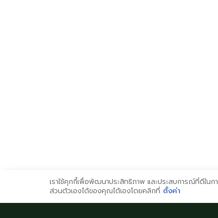
โรงเรียนอิมพีเรียลพิจิตร
โรงเรียนอิมพีเรียลพิษ
สองภาษา
สองภาษา
51/9 หมู่ที่ 4 ตำบลท่าหลวง
99/99 หมู่ที่ 4 ตำบลพลาย
อำเภอเมือง จังหวัดพิจิตร 66000
อำเภอเมือง จังหวัดพิษณ
65000
Imperial Phichit Bilingual
School
Imperial Phitsanulok Bil
School
เราใช้คุกกี้เพื่อพัฒนาประสิทธิภาพ และประสบการณ์ที่ดีใน
ส่วนตัวเองได้ของคุณได้เองโดยคลิกที่
ตั้งค่า