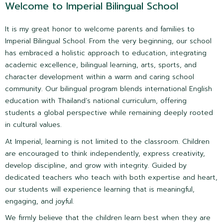
Welcome to Imperial Bilingual School
โรงเรียนอิมพีเรียลพิจิตร สองภาษา
It is my great honor to welcome parents and families to
51/9 หมู่ที่ 4 ตำบลท่าหลวง
Imperial Bilingual School. From the very beginning, our school
อำเภอเมือง จังหวัดพิจิตร 66000
has embraced a holistic approach to education, integrating
academic excellence, bilingual learning, arts, sports, and
Imperial Phichit Bilingual School
character development within a warm and caring school
community. Our bilingual program blends international English
education with Thailand’s national curriculum, offering
students a global perspective while remaining deeply rooted
in cultural values.
โรงเรียนอิมพีเรียลพิษณุโลก สองภาษา
At Imperial, learning is not limited to the classroom. Children
are encouraged to think independently, express creativity,
99/99 หมู่ที่ 4 ตำบลพลายชุมพล
develop discipline, and grow with integrity. Guided by
อำเภอเมือง จังหวัดพิษณุโลก 65000
dedicated teachers who teach with both expertise and heart,
our students will experience learning that is meaningful,
Imperial Phitsanulok Bilingual School
engaging, and joyful.
We firmly believe that the children learn best when they are