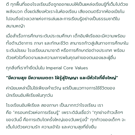
ดี ทุกพื้นที่ของโรงเรียนจึงถูกออกแบบให้เป็นแหล่งเรียนรู้ที่เต็มไปด้วย
พลังบวก ตั้งแต่เสียงหัวเราะในห้องเรียน เสียงดนตรีจากห้องเปียโน
ไปจนถึงช่วงเวลาแห่งการเล่นและการเรียนรู้อย่างเป็นธรรมชาติใน
สนามหญ้า
เมื่อสำเร็จการศึกษาระดับประถมศึกษา เด็กอิมพีเรียลจะมีความพร้อม
ทั้งด้านวิชาการ ภาษา และทักษะชีวิต สามารถก้าวสู่เส้นทางการศึกษาใน
ระดับมัธยม โรงเรียนนานาชาติ หรือการศึกษาต่อต่างประเทศ พร้อม
ด้วยหัวใจที่งดงามและความเคารพในคุณค่าของตนเองและผู้อื่น
ทุกสิ่งที่เราทำยึดมั่นใน Imperial Core Values
“มีความสุข มีความเมตตา ใฝ่รู้สู่ปัญญา และมีหัวใจที่ยิ่งใหญ่”
ค่านิยมเหล่านี้ไม่ใช่เพียงคำขวัญ แต่เป็นแนวทางการใช้ชีวิตของ
นักเรียนอิมพีเรียลในทุกวัน
โรงเรียนอิมพีเรียล สองภาษา เป็นมากกว่าโรงเรียน เรา
คือ “ครอบครัวแห่งการเรียนรู้” เพราะดิฉันเชื่อว่า “ทุกย่างก้าวเล็กๆ
ของวันนี้ คือการเติบโตครั้งใหญ่ของวันพรุ่งนี้” ทุกก้าวของเด็กๆ จะ
เต็มไปด้วยความรัก ความเข้าใจ และความสุขที่ยั่งยืน