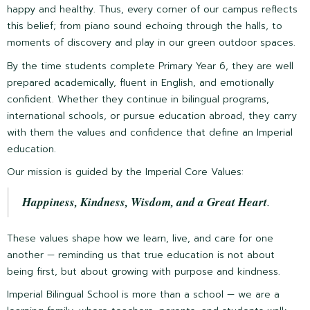
happy and healthy. Thus, every corner of our campus reflects
this belief; from piano sound echoing through the halls, to
moments of discovery and play in our green outdoor spaces.
By the time students complete Primary Year 6, they are well
prepared academically, fluent in English, and emotionally
confident. Whether they continue in bilingual programs,
international schools, or pursue education abroad, they carry
with them the values and confidence that define an Imperial
education.
Our mission is guided by the Imperial Core Values:
Happiness, Kindness, Wisdom, and a Great Heart
.
ข้อมูลที่เป็นประโยชน์
These values shape how we learn, live, and care for one
ยินดีต้อนรับจากผู้บริหาร
another — reminding us that true education is not about
สิ่งอำนวยความสะดวก
being first, but about growing with purpose and kindness.
คู่มือนักเรียนและผู้ปกครอง
Imperial Bilingual School is more than a school — we are a