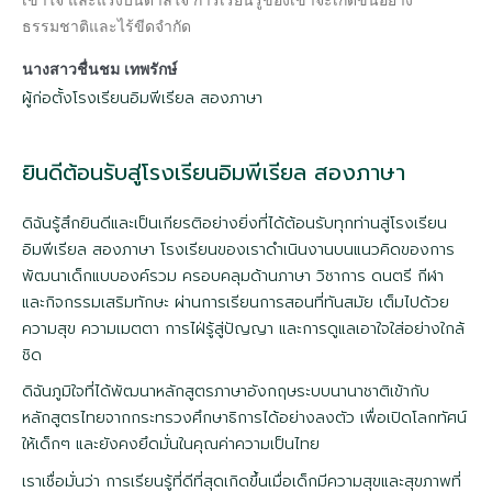
ธรรมชาติและไร้ขีดจำกัด
นางสาวชื่นชม เทพรักษ์
ผู้ก่อตั้งโรงเรียนอิมพีเรียล สองภาษา
ยินดีต้อนรับสู่โรงเรียนอิมพีเรียล สองภาษา
ดิฉันรู้สึกยินดีและเป็นเกียรติอย่างยิ่งที่ได้ต้อนรับทุกท่านสู่โรงเรียน
อิมพีเรียล สองภาษา โรงเรียนของเราดำเนินงานบนแนวคิดของการ
พัฒนาเด็กแบบองค์รวม ครอบคลุมด้านภาษา วิชาการ ดนตรี กีฬา
และกิจกรรมเสริมทักษะ ผ่านการเรียนการสอนที่ทันสมัย เต็มไปด้วย
ความสุข ความเมตตา การไฝ่รู้สู่ปัญญา และการดูแล
เอาใจใส่
อย่างใกล้
ชิด
ดิฉันภูมิใจที่ได้พัฒนาหลักสูตรภาษาอังกฤษระบบนานาชาติเข้ากับ
หลักสูตรไทยจากกระทรวงศึกษาธิการได้อย่างลงตัว เพื่อเปิดโลกทัศน์
ให้เด็กๆ และยังคงยึดมั่นในคุณค่าความเป็นไทย
เราเชื่อมั่นว่า การเรียนรู้ที่ดีที่สุดเกิดขึ้นเมื่อเด็กมีความสุขและสุขภาพที่