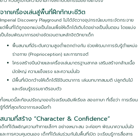
ยาว ควบคู่ไปกับความงามทางสถาปัตยกรรมอย่างแท้จริง
จากเครื่องเล่นสู่พื้นที่ฝึกทักษะชีวิต
Imperial Discovery Playground ไม่ได้จัดวางอุปกรณ์แบบกระจัดกระจาย
แต่พื้นที่ได้ถูกออกแบ่งเป็นโซนเพื่อให้เด็กได้เติบโตอย่างเป็นขั้นตอน โดยแบ่ง
เป็นโซนพัฒนาการอย่างชัดเจนตามหลักจิตวิทยาเด็ก
พื้นสนามที่มีระดับความสูงต่ำแตกต่างกัน ช่วยพัฒนาการรับรู้ตำแหน่ง
ร่างกาย (Proprioception) และการทรงตั
โครงสร้างปีนป่ายและเครื่องเล่นมาตรฐานสากล เสริมสร้างกล้ามเนื้อ
มัดใหญ่ ความแข็งแรง และความมั่นใจ
มีพื้นที่เปิดกว้างให้เด็กได้ใช้จินตนาการ เล่นบทบาทสมมติ ปลูกต้นไม้
และเรียนรู้ธรรมชาติรอบตัว
ทั้งหมดนี้สะท้อนปรัชญาของโรงเรียนอิมพีเรียล สองภาษา ที่เชื่อว่า การเรียน
รู้ที่ดีที่สุดเกิดจาการลงมือทำ
สนามที่สร้าง “Character & Confidence”
เด็กที่ได้เผชิญความท้าทายเล็กๆ อย่างเหมาะสม จะค่อยๆ พัฒนาความมั่นใจ
และการควบคุมตนเอง เด็กที่ได้เล่นร่วมกันในพื้นที่เปิด จะเรียนรู้การสื่อสาร