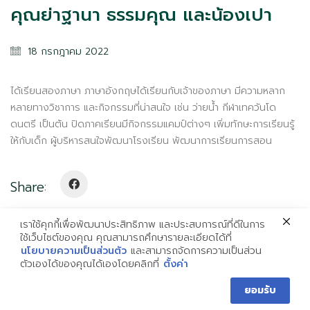
คุณย่าฐานา ธรรมคุณ และน้องเปา
สิ่งอำนวยความสะดวก
คู่มือนักเรียนและผู้ปกครอง
18 กรกฎาคม 2022
นโยบายความเป็นส่วนตัว
ได้เรียนสองภาษา ภาษาอังกฤษได้เรียนกับเจ้าของภาษา มีความหลาก
หลายทางวิชาการ และกิจกรรมที่น่าสนใจ เช่น ว่ายน้ำ กีฬาเทควันโด
ติดด่อเรา
ดนตรี เป็นต้น ปิดภาคเรียนมีกิจกรรมแคมป์ต่างๆ เพิ่มทักษะการเรียนรู้
ให้กับเด็ก ผู้บริหารสนใจพัฒนาโรงเรียน พัฒนาการเรียนการสอน
พิจิตร:
056 612 991
พิษณุโลก:
055 336 244
Share:
phichit@imperialschool.ac.th
phitsanulok@imperialschool.ac.th
เราใช้คุกกี้เพื่อพัฒนาประสิทธิภาพ และประสบการณ์ที่ดีในการ
ใช้เว็บไซต์ของคุณ คุณสามารถศึกษารายละเอียดได้ที่
นโยบายความเป็นส่วนตัว
และสามารถจัดการความเป็นส่วน
ตัวเองได้ของคุณได้เองโดยคลิกที่
ตั้งค่า
ติดต่อเรา
2026 © Imperial Bilingual School. All Rights Reserved.
ยอมรับ