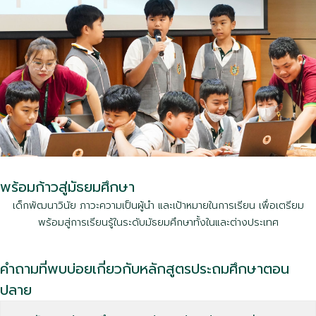
โรงเรียนอิมพีเรียลพิจิตร สองภาษา
51/9 หมู่ที่ 4 ตำบลท่าหลวง
อำเภอเมือง จังหวัดพิจิตร 66000
Imperial Phichit Bilingual School
พร้อมก้าวสู่มัธยมศึกษา
โรงเรียนอิมพีเรียลพิษณุโลก สองภาษา
เด็กพัฒนาวินัย ภาวะความเป็นผู้นำ และเป้าหมายในการเรียน เพื่อเตรียม
พร้อมสู่การเรียนรู้ในระดับมัธยมศึกษาทั้งในและต่างประเทศ
99/99 หมู่ที่ 4 ตำบลพลายชุมพล
อำเภอเมือง จังหวัดพิษณุโลก 65000
คำถามที่พบบ่อยเกี่ยวกับหลักสูตรประถมศึกษาตอน
Imperial Phitsanulok Bilingual School
ปลาย