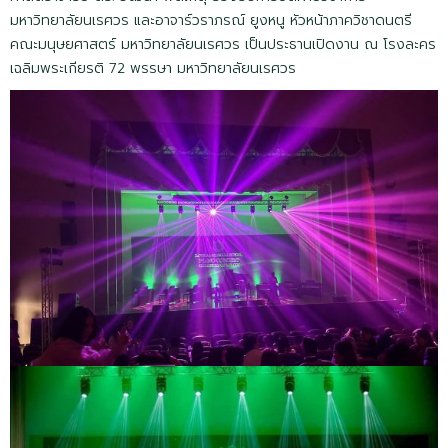
มหาวิทยาลัยนเรศวร และอาจาร์วราภรณ์ ยูงหนู หัวหน้าภาควิชาดนตรี
คณะมนุษยศาสตร์ มหาวิทยาลัยนเรศวร เป็นประธานเปิดงาน ณ โรงละคร
เฉลิมพระเกียรติ 72 พรรษา มหาวิทยาลัยนเรศวร