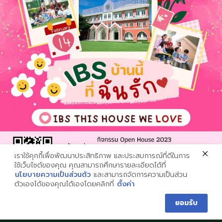
สิ่งอำนวยความสะดวก
คู่มือนักเรียนและผู้ปกครอง
นโยบายความเป็นส่วนตัว
ติดด่อเรา
พิจิตร:
056 612 991
พิษณุโลก:
055 336 244
phichit@imperialschool.ac.th
phitsanulok@imperialschool.ac.th
เราใช้คุกกี้เพื่อพัฒนาประสิทธิภาพ และประสบการณ์ที่ดีในการ
ใช้เว็บไซต์ของคุณ คุณสามารถศึกษารายละเอียดได้ที่
นโยบายความเป็นส่วนตัว
และสามารถจัดการความเป็นส่วน
ตัวเองได้ของคุณได้เองโดยคลิกที่
ตั้งค่า
ติดต่อเรา
กิจกรรม IMPERIAL OPEN HOUSE 2023
2026 © Imperial Bilingual School. All Rights Reserved.
ยอมรับ