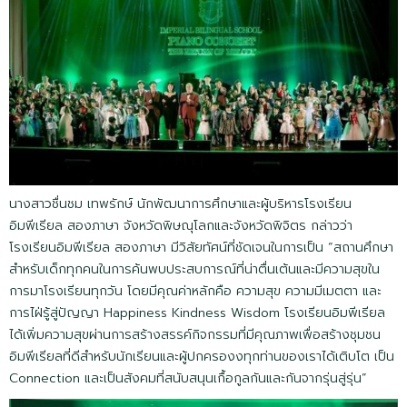
นางสาวชื่นชม เทพรักษ์ นักพัฒนาการศึกษาและผู้บริหารโรงเรียน
อิมพีเรียล สองภาษา จังหวัดพิษณุโลกและจังหวัดพิจิตร กล่าวว่า
โรงเรียนอิมพีเรียล สองภาษา มีวิสัยทัศน์ที่ชัดเจนในการเป็น “สถานศึกษา
สำหรับเด็กทุกคนในการค้นพบประสบการณ์ที่น่าตื่นเต้นและมีความสุขใน
การมาโรงเรียนทุกวัน โดยมีคุณค่าหลักคือ ความสุข ความมีเมตตา และ
การไฝ่รู้สู่ปัญญา Happiness Kindness Wisdom โรงเรียนอิมพีเรียล
ได้เพิ่มความสุขผ่านการสร้างสรรค์กิจกรรมที่มีคุณภาพเพื่อสร้างชุมชน
อิมพีเรียลที่ดีสำหรับนักเรียนและผู้ปกครองงทุกท่านของเราได้เติบโต เป็น
Connection และเป็นสังคมที่สนับสนุนเกื้อกูลกันและกันจากรุ่นสู่รุ่น”