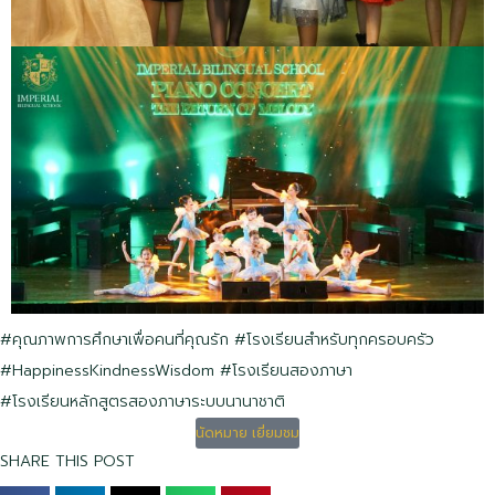
#คุณภาพการศึกษาเพื่อคนที่คุณรัก
#โรงเรียนสำหรับทุกครอบครัว
#HappinessKindnessWisdom
#โรงเรียนสองภาษา
#โรงเรียนหลักสูตรสองภาษาระบบนานาชาติ
นัดหมาย เยี่ยมชม
SHARE THIS POST