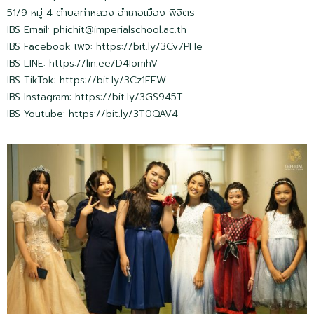
51/9 หมู่ 4 ตำบลท่าหลวง อำเภอเมือง พิจิตร
IBS Email:
phichit@imperialschool.ac.th
IBS Facebook เพจ: https://bit.ly/3Cv7PHe
IBS LINE: https://lin.ee/D4IomhV
IBS TikTok: https://bit.ly/3Cz1FFW
IBS Instagram: https://bit.ly/3GS945T
IBS Youtube: https://bit.ly/3T0QAV4