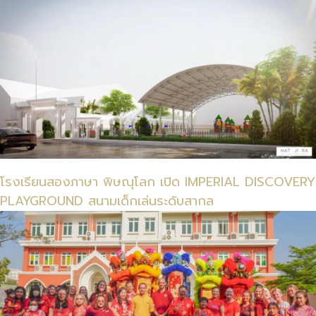
โรงเรียนอิมพีเรียลพิจิตร สองภาษา
51/9 หมู่ที่ 4 ตำบลท่าหลวง
อำเภอเมือง จังหวัดพิจิตร 66000
Imperial Phichit Bilingual School
โรงเรียนสองภาษา พิษณุโลก เปิด IMPERIAL DISCOVERY
PLAYGROUND สนามเด็กเล่นระดับสากล
โรงเรียนอิมพีเรียลพิษณุโลก สองภาษา
99/99 หมู่ที่ 4 ตำบลพลายชุมพล
อำเภอเมือง จังหวัดพิษณุโลก 65000