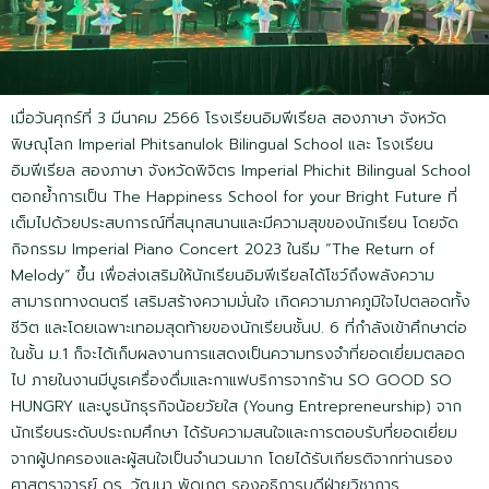
เมื่อวันศุกร์ที่ 3 มีนาคม 2566 โรงเรียนอิมพีเรียล สองภาษา จังหวัด
พิษณุโลก Imperial Phitsanulok Bilingual School และ โรงเรียน
อิมพีเรียล สองภาษา จังหวัดพิจิตร Imperial Phichit Bilingual School
ตอกย้ำการเป็น The Happiness School for your Bright Future ที่
เต็มไปด้วยประสบการณ์ที่สนุกสนานและมีความสุขของนักเรียน โดยจัด
กิจกรรม Imperial Piano Concert 2023 ในธีม “The Return of
Melody” ขึ้น เพื่อส่งเสริมให้นักเรียนอิมพีเรียลได้โชว์ถึงพลังความ
สามารถทางดนตรี เสริมสร้างความมั่นใจ เกิดความภาคภูมิใจไปตลอดทั้ง
ชีวิต และโดยเฉพาะเทอมสุดท้ายของนักเรียนชั้นป. 6 ที่กำลังเข้าศึกษาต่อ
ในชั้น ม.1 ก็จะได้เก็บผลงานการแสดงเป็นความทรงจำที่ยอดเยี่ยมตลอด
ไป ภายในงานมีบูธเครื่องดื่มและกาแฟบริการจากร้าน SO GOOD SO
HUNGRY และบูธนักธุรกิจน้อยวัยใส (Young Entrepreneurship) จาก
นักเรียนระดับประถมศึกษา ได้รับความสนใจและการตอบรับที่ยอดเยี่ยม
จากผู้ปกครองและผู้สนใจเป็นจำนวนมาก โดยได้รับเกียรติจากท่านรอง
ศาสตราจารย์ ดร. วัฒนา พัดเกตุ รองอธิการบดีฝ่ายวิชาการ